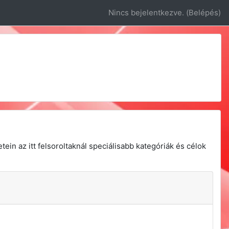
Nincs bejelentkezve. (
Belépés
)
ein az itt felsoroltaknál speciálisabb kategóriák és célok