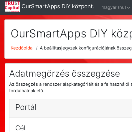
Tovább a fő tartalomhoz
OurSmartApps DIY központ.
magyar ‎(hu)‎
OurSmartApps DIY köz
Kezdőoldal
A beállításjegyzék konfigurációjának össze
Adatmegőrzés összegzése
Az összegzés a rendszer alapkategóriáit és a felhasználói a
fordulhatnak elő.
Portál
Cél